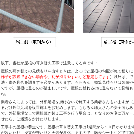
以下、当社が屋根の葺き替え工事で注意してる点です：
屋根の葺き替えの見積もりを出すときは、よっぽど屋根の勾配が急で登りに
梯子が設置できない場合や、瓦が滑りやすいなど想定してます
）以外は、で
法・傷み具合を調査する必要があります。もちろん、概算見積もりは図面や
ですが、屋根に登るのが望ましいです。屋根に登れるのに登らないで見積も
ね。
業者さんによっては、外部足場を掛けないで施工する業者さんもいますが（
るだけ外部足場を設置施工をお勧めします。もちろん職人さんの安全面もあ
で、外部足場なしで屋根葺き替え工事を行う場合は、となりのお宅に万が一
せたら、ご迷惑をかけたりします。
工事中の屋根の養生です。屋根の葺き替え工事は1週間から１０日かかりま
が吹いたり、夕立が来たりと天気が変化しますので、防炎シートなどで丁寧