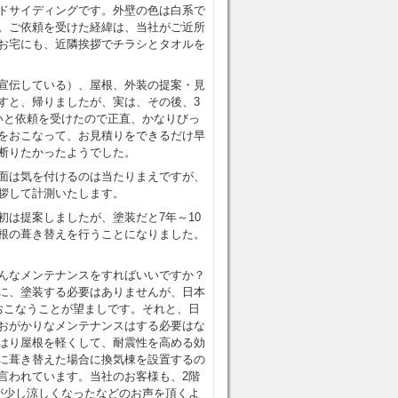
ドサイディングです。外壁の色は白系で
。ご依頼を受けた経緯は、当社がご近所
お宅にも、近隣挨拶でチラシとタオルを
宣伝している）、屋根、外装の提案・見
すと、帰りましたが、実は、その後、3
いと依頼を受けたので正直、かなりびっ
をおこなって、お見積りをできるだけ早
断りたかったようでした。
面は気を付けるのは当たりまえですが、
拶して計測いたします。
は提案しましたが、塗装だと7年～10
根の葺き替えを行うことになりました。
んなメンテナンスをすればいいですか？
に、塗装する必要はありませんが、日本
おこなうことが望ましです。それと、日
おがかりなメンテナンスはする必要はな
はり屋根を軽くして、耐震性を高める効
に葺き替えた場合に換気棟を設置するの
言われています。当社のお客様も、2階
が少し涼しくなったなどのお声を頂くよ