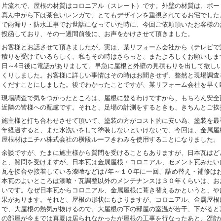
片流れで、屋根の材質はコロニアル（スレート）です。外壁の材質は、ボー
真ん中から下は茶色いレンガで、とてもデザインを重視されてるお宅でした
で雨漏り・防水工事でお世話になっていた時に、今回ご依頼頂いたお客様の
投函しており、その一週間前後に、お声をかけさせて頂きました。
お客様とお話させて頂きましたが、実は、某リフォーム会社から（テレビで
積りを受けているらしく、私もその時はさらっと、またよろしくお願いしま
日～4日後に電話がありまして、早急に屋根と外壁の見積もりを出して欲し
くりしました。お客様に詳しい事情はその時はお聞きせず、整然と現場調査
くだすことにしました。後でわかったことですが、某リフォーム会社を早く
現場調査で気をつかったところは、屋根に登るわけですから、もちろん安全
近隣の皆様への配慮です。それと、足場の計測をするときも、きちんとご挨
施主様と打ち合わせさせて頂いて、塗装の方がコスト的に安い為、塗装を最初
年経過すると、また水洗いをして塗装しないといけないで、今回は、金属屋
屋根材はニチハ株式会社の横段ルーフきわみを使用することになりました。
余談ですが、たまに施主様から質問を受けることもありますが、日本瓦はど
と、質問を受けますが、日本瓦は金属屋根・コロニアル、セメント瓦みたい
瓦を接合や接着している漆喰などは7年～１０年に一回、詰め替え・補修は
本瓦のよいところは漆喰・瓦調整以外のメンテナンスは３０年くらいは、お
いです。なぜ日本瓦からコロニアル、金属屋根に葺き替えるかというと、や
果があります。それと、屋根の形状にもよりますが、コロニアル、金属屋根
で、大屋根の熱気が抜けるので、大屋根の下の部屋の室温が若干、下がると
の部屋が今までは真夏は居られなかったが屋根の工事を行なったあと、2階