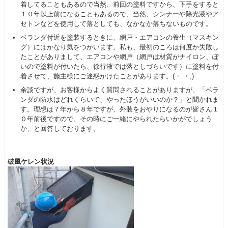
着してることもあるので当然、前回の塗料ですから、下手をすると
１０年以上前になることもあるので、当然、シンナーや除光液やア
セトンなどを使用して落としても、なかなか落ちないものです。
ベランダ付近を塗装するときに、網戸・エアコンの養生（マスキン
グ）にはかなり気をつかいます。私も、最初のころは何度か失敗し
たことがありまして、エアコンや網戸（網戸は材質がナイロン、ぽ
いので塗料が付いたら、徐行液では落としづらいです）に塗料を付
着させて、施主様にご迷惑かけたことがあります。(・.・;)
余談ですが、お客様からよく質問されることがありますが、「ベラ
ンダの防水はどれくらいで、やったほうがいいのか？」と聞かれま
す。理想は７年から８年ですが、外装をおやりになるのが皆さん１
０年前後ですので、その時にご一緒にやられたらいかがでしょう
か、と回答しております。
破風ケレン状況