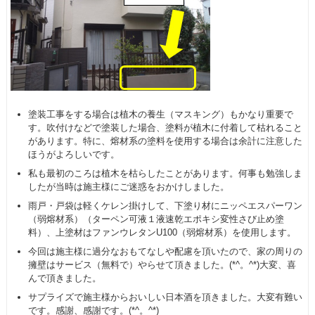
塗装工事をする場合は植木の養生（マスキング）もかなり重要で
す。吹付けなどで塗装した場合、塗料が植木に付着して枯れること
があります。特に、熔材系の塗料を使用する場合は余計に注意した
ほうがよろしいです。
私も最初のころは植木を枯らしたことがあります。何事も勉強しま
したが当時は施主様にご迷惑をおかけしました。
雨戸・戸袋は軽くケレン掛けして、下塗り材にニッペエスパーワン
（弱熔材系）（ターペン可液１液速乾エポキシ変性さび止め塗
料）、上塗材はファンウレタンU100（弱熔材系）を使用します。
今回は施主様に過分なおもてなしや配慮を頂いたので、家の周りの
擁壁はサービス（無料で）やらせて頂きました。(*^。^*)大変、喜
んで頂きました。
サプライズで施主様からおいしい日本酒を頂きました。大変有難い
です。感謝、感謝です。(*^。^*)