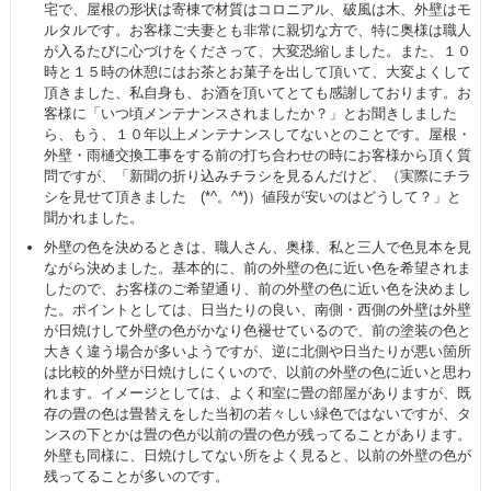
宅で、屋根の形状は寄棟で材質はコロニアル、破風は木、外壁はモ
ルタルです。お客様ご夫妻とも非常に親切な方で、特に奥様は職人
が入るたびに心づけをくださって、大変恐縮しました。また、１０
時と１５時の休憩にはお茶とお菓子を出して頂いて、大変よくして
頂きました、私自身も、お酒を頂いてとても感謝しております。お
客様に「いつ頃メンテナンスされましたか？」とお聞きしました
ら、もう、１０年以上メンテナンスしてないとのことです。屋根・
外壁・雨樋交換工事をする前の打ち合わせの時にお客様から頂く質
問ですが、「新聞の折り込みチラシを見るんだけど、（実際にチラ
シを見せて頂きました (*^。^*)）値段が安いのはどうして？」と
聞かれました。
外壁の色を決めるときは、職人さん、奥様、私と三人で色見本を見
ながら決めました。基本的に、前の外壁の色に近い色を希望されま
したので、お客様のご希望通り、前の外壁の色に近い色を決めまし
た。ポイントとしては、日当たりの良い、南側・西側の外壁は外壁
が日焼けして外壁の色がかなり色褪せているので、前の塗装の色と
大きく違う場合が多いようですが、逆に北側や日当たりが悪い箇所
は比較的外壁が日焼けしにくいので、以前の外壁の色に近いと思わ
れます。イメージとしては、よく和室に畳の部屋がありますが、既
存の畳の色は畳替えをした当初の若々しい緑色ではないですが、タ
ンスの下とかは畳の色が以前の畳の色が残ってることがあります。
外壁も同様に、日焼けしてない所をよく見ると、以前の外壁の色が
残ってることが多いのです。