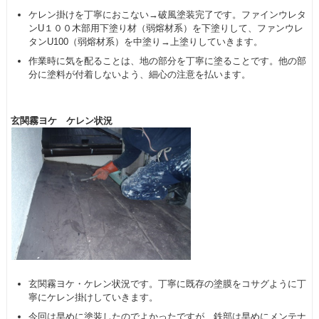
ケレン掛けを丁寧におこない→破風塗装完了です。ファインウレタ
ンU１００木部用下塗り材（弱熔材系）を下塗りして、ファンウレ
タンU100（弱熔材系）を中塗り→上塗りしていきます。
作業時に気を配ることは、地の部分を丁寧に塗ることです。他の部
分に塗料が付着しないよう、細心の注意を払います。
玄関霧ヨケ ケレン状況
玄関霧ヨケ・ケレン状況です。丁寧に既存の塗膜をコサグように丁
寧にケレン掛けしていきます。
今回は早めに塗装したのでよかったですが、鉄部は早めにメンテナ