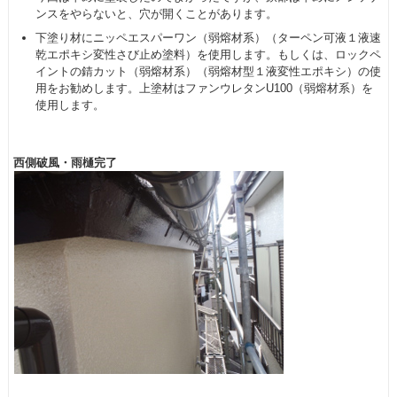
ンスをやらないと、穴が開くことがあります。
下塗り材にニッペエスパーワン（弱熔材系）（ターペン可液１液速
乾エポキシ変性さび止め塗料）を使用します。もしくは、ロックペ
イントの錆カット（弱熔材系）（弱熔材型１液変性エポキシ）の使
用をお勧めします。上塗材はファンウレタンU100（弱熔材系）を
使用します。
西側破風・雨樋完了