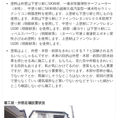
塗料は外壁は下塗り材にSK科研、一液水性微弾性サーフェーサー
（水性）、中塗り材にSK科研の超耐久低汚染型一液水性セラミッ
クシリコン樹脂塗料を使用します。上塗材も下塗り材と同じものを
使用します。木部は下塗り材にファインウレタンU１００木部用下
塗り材（弱熔材系）を使用して、中塗り・上塗材にファンウレタン
U100（弱熔材系）を使用します。鉄部（霧ヨケ）は下塗り材にニ
ッペエスパーワン（弱熔材系）（ターペン可液１液速乾エポキシ変
性さび止め塗料）を使用します。上塗材はファンウレタン
U100（弱熔材系）を使用します。
塗装はよく、外壁・木部・鉄部をきれいにする？？と誤解される方
もいらっしゃるんですが、本来の目的は外壁・木部・鉄部の防水効
果を持たせる為に施工します。もちろん、見た目や外観をきれいに
する目的もあります。私が気にかけてるのが、塗装ももちろん重要
ですが、雨じまいをかなり重要視してやります。木部や窓枠が傷ん
でないか？とか、雨漏りしそうなところはないかとか、前回の塗装
で塗らなくていい通気場所など塞いでないかなどそういった細かい
ところ確認しないがら施工します。
着工前・外部足場設置状況