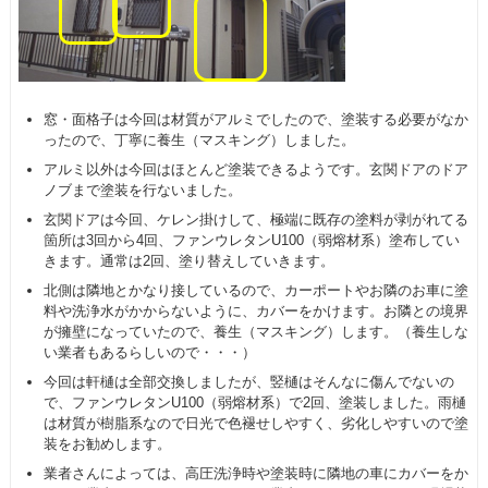
窓・面格子は今回は材質がアルミでしたので、塗装する必要がなか
ったので、丁寧に養生（マスキング）しました。
アルミ以外は今回はほとんど塗装できるようです。玄関ドアのドア
ノブまで塗装を行ないました。
玄関ドアは今回、ケレン掛けして、極端に既存の塗料が剥がれてる
箇所は3回から4回、ファンウレタンU100（弱熔材系）塗布してい
きます。通常は2回、塗り替えしていきます。
北側は隣地とかなり接しているので、カーポートやお隣のお車に塗
料や洗浄水がかからないように、カバーをかけます。お隣との境界
が擁壁になっていたので、養生（マスキング）します。（養生しな
い業者もあるらしいので・・・）
今回は軒樋は全部交換しましたが、竪樋はそんなに傷んでないの
で、ファンウレタンU100（弱熔材系）で2回、塗装しました。雨樋
は材質が樹脂系なので日光で色褪せしやすく、劣化しやすいので塗
装をお勧めします。
業者さんによっては、高圧洗浄時や塗装時に隣地の車にカバーをか