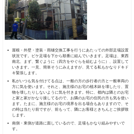
屋根・外壁・塗装・雨樋交換工事を行うにあたっての外部足場設置
状況です。ビケ足場を下から順番に組んでいきます。足場は、東西
南北、まず、繋ぐように（四方をやぐらを組むように）、設置して
いきます。一見、簡単そうにみえますが、見てる私もかなりドキド
キ緊張します。
私がいつも気を付けてる点は、一般の方の歩行者の方と一般車両の
方に気を使います。それと、施主様のお宅の植木鉢を壊したり、置
物を壊したりしないように気を付きます。特に、都内は隣とのお宅
と家と家がかなり接してるので、お隣のお宅の住民の方も気を使い
ます。たまに、施主様のお宅の境界を出る場合もありますので、そ
の時は当たり前ですが、前もって、隣にお客様ときちんとご挨拶致
します。
南側・東側が道路に面しているので、足場もかなり組みやすいで
す。