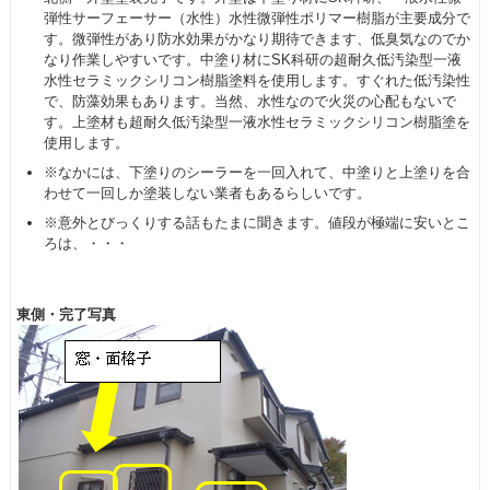
弾性サーフェーサー（水性）水性微弾性ポリマー樹脂が主要成分で
す。微弾性があり防水効果がかなり期待できます、低臭気なのでか
なり作業しやすいです。中塗り材にSK科研の超耐久低汚染型一液
水性セラミックシリコン樹脂塗料を使用します。すぐれた低汚染性
で、防藻効果もあります。当然、水性なので火災の心配もないで
す。上塗材も超耐久低汚染型一液水性セラミックシリコン樹脂塗を
使用します。
※なかには、下塗りのシーラーを一回入れて、中塗りと上塗りを合
わせて一回しか塗装しない業者もあるらしいです。
※意外とびっくりする話もたまに聞きます。値段が極端に安いとこ
ろは、・・・
東側・完了写真