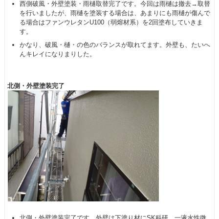
西側破風・外壁塗装・雨樋取替完了です。今回は雨樋は撤去→取替
を行いましたが、雨樋を塗装する場合は、あまりにも雨樋が傷んで
る場合はファンウレタンU100（弱熔材系）を2回塗布していきま
す。
かなり、破風・樋・の色のバランスが取れてます。外壁も、たいへ
んキレイになりまりした。
北側・外壁塗装完了
北側・外壁塗装完了です。外壁は下塗り材にSK科研、一液水性微