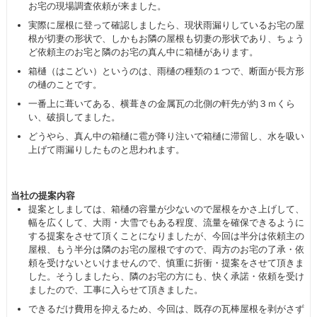
お宅の現場調査依頼が来ました。
実際に屋根に登って確認しましたら、現状雨漏りしているお宅の屋
根が切妻の形状で、しかもお隣の屋根も切妻の形状であり、ちょう
ど依頼主のお宅と隣のお宅の真ん中に箱樋があります。
箱樋（はこどい）というのは、雨樋の種類の１つで、断面が長方形
の樋のことです。
一番上に葺いてある、横葺きの金属瓦の北側の軒先が約３ｍくら
い、破損してました。
どうやら、真ん中の箱樋に雹が降り注いで箱樋に滞留し、水を吸い
上げて雨漏りしたものと思われます。
当社の提案内容
提案としましては、箱樋の容量が少ないので屋根をかさ上げして、
幅を広くして、大雨・大雪でもある程度、流量を確保できるように
する提案をさせて頂くことになりましたが、今回は半分は依頼主の
屋根、もう半分は隣のお宅の屋根ですので、両方のお宅の了承・依
頼を受けないといけませんので、慎重に折衝・提案をさせて頂きま
した。そうしましたら、隣のお宅の方にも、快く承諾・依頼を受け
ましたので、工事に入らせて頂きました。
できるだけ費用を抑えるため、今回は、既存の瓦棒屋根を剥がさず