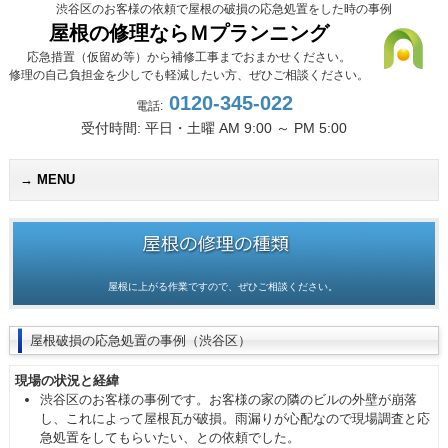
渋谷区のお客様の依頼で屋根の破損の応急処置をした時の事例
屋根の修理ならＭプランニング
応急措置（仮留め等）から補修工事までおまかせください。
修理の自己負担金を少しでも軽減したい方、ぜひご相談ください。
0120-345-022
電話:
受付時間: 平日・土曜 AM 9:00 ～ PM 5:00
MENU
屋根破
屋根に上がる作業ですので、ぜひご相談ください。
屋根破損の応急処置の事例（渋谷区）
現場の状況と経緯
渋谷区のお客様の事例です。お客様の家の隣のビルの外壁が崩落
し、これによって屋根瓦が破損。雨漏りが心配なので現場調査と応
急処置をしてもらいたい、との依頼でした。